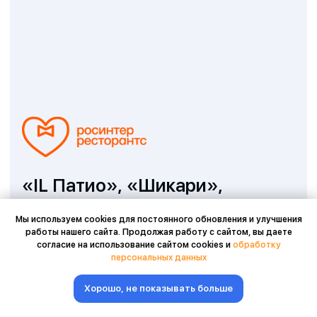
+7 (495) 018-08-85
hello@ravixgroup.ru
Адрес
Москва, ул. Саврасова, 7
Обсудить задачу
Мы используем cookies для постоянного обновления и улучшения
Политика конфиденциальности
работы нашего сайта. Продолжая работу с сайтом, вы даете
согласие на использование сайтом cookies и
обработку
Публичная оферта
персональных данных
Хорошо, не показывать больше
© 2025 «RAVIX GROUP»