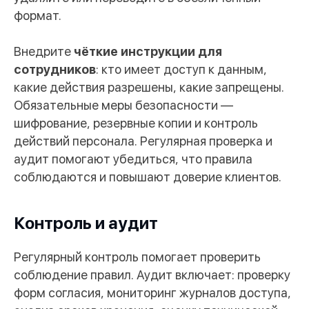
Москва, ул. Саврасова, 7
формат.
Обсудить задачу
Внедрите
чёткие инструкции для
сотрудников
: кто имеет доступ к данным,
какие действия разрешены, какие запрещены.
Политика конфиденциальности
Обязательные меры безопасности —
Публичная оферта
шифрование, резервные копии и контроль
действий персонала. Регулярная проверка и
© 2025 «RAVIX GROUP»
аудит помогают убедиться, что правила
соблюдаются и повышают доверие клиентов.
Контроль и аудит
Регулярный контроль помогает проверить
соблюдение правил. Аудит включает: проверку
форм согласия, мониторинг журналов доступа,