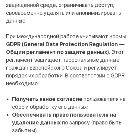
защищённой среде, ограничивать доступ,
своевременно удалять или анонимизировать
данные.
При международной работе учитывают нормы
GDPR (General Data Protection Regulation —
Общий регламент по защите данных)
. Этот
регламент защищает персональные данные
граждан Европейского Союза и регулирует
порядок их обработки. В соответствии с GDPR
необходимо:
Обсудить задачу
Получать явное согласие
пользователя на
сбор и обработку его данных;
Обеспечивать право пользователя на
Анна Глебова
Менеджер по работе с клиентами
удаление данных
по запросу (право быть
забытым);
Ответим на ваши вопросы и