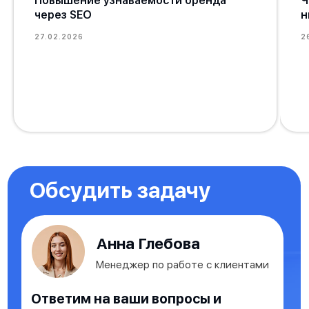
Повышение узнаваемости бренда
Ч
через SEO
н
27.02.2026
2