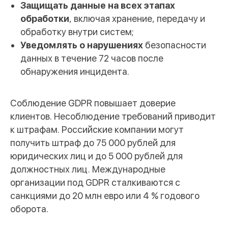
организуем встречу
Защищать данные на всех этапах
обработки
, включая хранение, передачу и
обработку внутри систем;
Уведомлять о нарушениях
безопасности
данных в течение 72 часов после
обнаружения инцидента.
Соблюдение GDPR повышает доверие
клиентов. Несоблюдение требований приводит
к штрафам. Российские компании могут
Услуги
получить штраф до 75 000 рублей для
юридических лиц и до 5 000 рублей для
Я соглашаюсь с правилами обработки
данных и
политикой
должностных лиц. Международные
конфиденциальности
организации под GDPR сталкиваются с
санкциями до 20 млн евро или 4 % годового
Отправить
оборота.