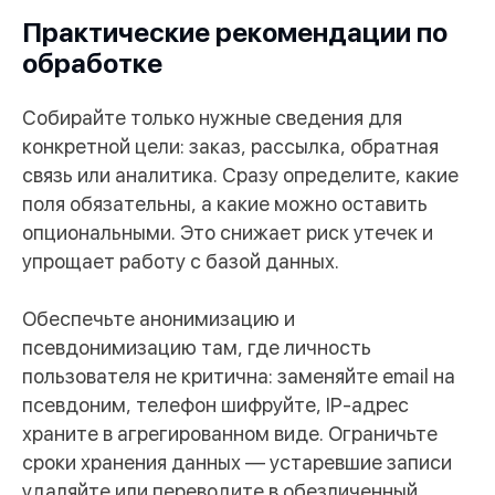
Практические рекомендации по
обработке
Собирайте только нужные сведения для
Навигация
конкретной цели: заказ, рассылка, обратная
Услуги
Работа у нас
Контакты
связь или аналитика. Сразу определите, какие
Кейсы
Партнерам
поля обязательны, а какие можно оставить
О нас
Блог
опциональными. Это снижает риск утечек и
упрощает работу с базой данных.
Контакты
+7 (495) 018-08-85
Обеспечьте анонимизацию и
псевдонимизацию там, где личность
hello@ravixgroup.ru
пользователя не критична: заменяйте email на
псевдоним, телефон шифруйте, IP-адрес
храните в агрегированном виде. Ограничьте
сроки хранения данных — устаревшие записи
Адрес
удаляйте или переводите в обезличенный