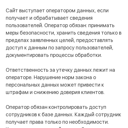
Сайт выступает оператором данных, если
получает и обрабатывает сведения
пользователей. Оператор обязан: принимать
меры безопасности, хранить сведения только в
пределах заявленных целей, предоставлять
доступ к данным по запросу пользователей,
Хотите проверить,
документировать процессы обработки.
соответствует ли ваш
сайт требованиям 152-ФЗ
и GDPR?
Ответственность за утечку данных лежит на
Оставьте заявку — специалисты Ravix Group
операторе. Нарушение норм закона о
проанализируют формы сбора данных и помогут
устранить риски.
персональных данных может привести к
штрафам и снижению доверия клиентов.
Оператор обязан контролировать доступ
сотрудников к базе данных. Каждый сотрудник
получает права только по необходимости.
Я соглашаюсь с правилами обработки