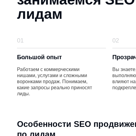
01
02
Большой опыт
Прозрачност
Работаем с коммерческими
Вы знаете, какие
нишами, услугами и сложными
выполняются, зач
воронками продаж. Понимаем,
влияют на заявки
какие запросы реально приносят
подкреплены ана
лиды.
Особенности SEO продвижения
по лидам
Фокус на коммерческие запросы