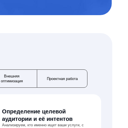
ние целевой
 и её интентов
о именно ищет ваши услуги, с
и, страхами и ожиданиями.
рмационные и коммерческие
 аналитики, целей,
и отслеживания
й
стемы аналитики так, чтобы каждый
ся и отслеживался: формы, клики,
Внешняя
Проектная работа
оптимизация
судить задачу