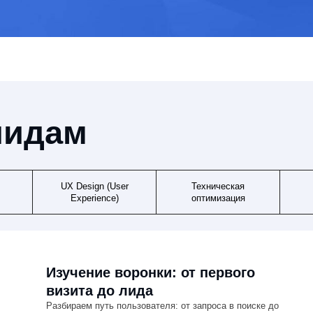
Изучение воронки: от первого
Определе
визита до лида
аудитории
Разбираем путь пользователя: от запроса в поиске до
Анализируем, кт
целевого действия. Выявляем точки потери аудитории и
какими задачам
этапы, где пользователь «застревает».
Разделяем инфо
интенты.
Исследование конкурентов по
Настройка
лидам, а не только по позициям
событий 
Сравниваем структуру, контент, формы, офферы и UX
обращени
конкурентов, которые уже получают заявки из поиска.
Настраиваем си
лид фиксировал
звонки, заявки.
UX Design (User
Техническая
Experience)
оптимизация
Об
способны приносить лиды.