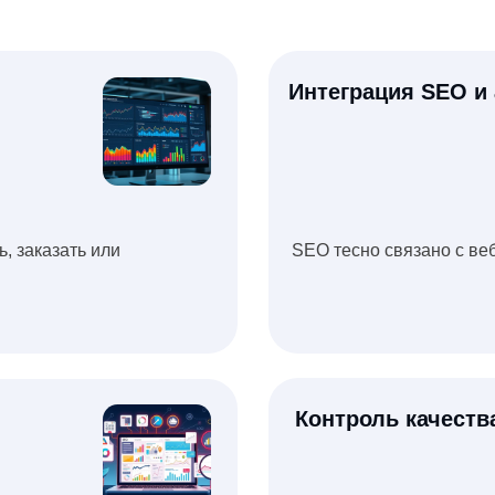
ать или
SEO тесно связано с веб-аналитикой,
Контроль качества лидов
йте.
Анализируем, какие обращения доход
эти точки роста.