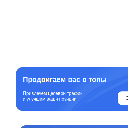
Продвигаем вас в топы
Привлечём целевой трафик
Заказат
и улучшим ваши позиции
Разрабатываем
у
решения
и продв