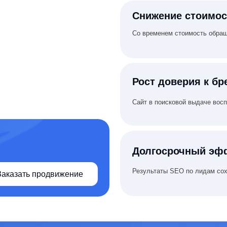
Долгосрочный эффект
Результаты SEO по лидам сохраняются и масш
ь продвижение
никальные цифровы
игаем