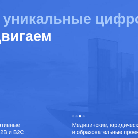
ые
Медицинские, юридические
О
B2C
и образовательные проекты
с
дам