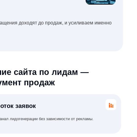
а по лидам —
родаж
к
и без зависимости от рекламы.
ановится ниже, чем в платных каналах.
олее надёжный и авторитетный.