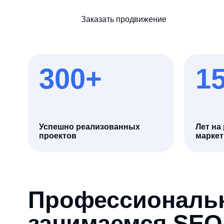
300+
15+
Успешно реализованных
Лет на рынке
проектов
маркетинга
Профессионально
занимаемся SEO п
лидам