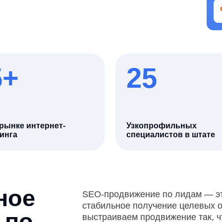
25
 интернет-
Узкопрофильных
специалистов в штате
е
SEO-продвижение по лидам — это стратегия, 
стабильное получение целевых обращений из
о
выстраиваем продвижение так, чтобы сайт п
готовностью к действию: оставить заявку, поз
решение в SEO — от структуры до контента 
на конверсию и стоимость лида.