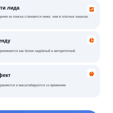
табируются со временем.
е